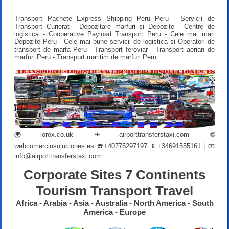
Transport Pachete Express Shipping Peru Peru - Servicii de
Transport Curierat - Depozitare marfuri si Depozite - Centre de
logistica - Cooperative Payload Transport Peru - Cele mai mari
Depozite Peru - Cele mai bune servicii de logistica si Operatori de
transport de marfa Peru - Transport feroviar - Transport aerian de
marfuri Peru - Transport maritim de marfuri Peru
🌍
lorox.co.uk
✈
airporttransferstaxi.com
🌐
webcomerciosoluciones.es
☎️+40775297197 📱+34691555161 | 📧
info@airporttransferstaxi.com
Corporate Sites 7 Continents
Tourism Transport Travel
Africa - Arabia - Asia - Australia - North America - South
America - Europe