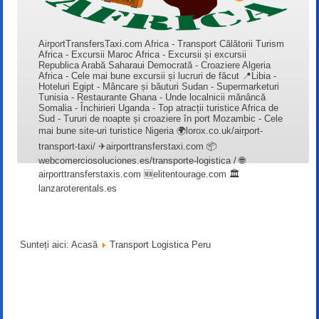
AirportTransfersTaxi.com Africa - Transport Călătorii Turism
Africa - Excursii Maroc Africa - Excursii și excursii
Republica Arabă Saharaui Democrată - Croaziere Algeria
Africa - Cele mai bune excursii și lucruri de făcut 📍Libia -
Hoteluri Egipt - Mâncare și băuturi Sudan - Supermarketuri
Tunisia - Restaurante Ghana - Unde localnicii mănâncă
Somalia - Închirieri Uganda - Top atracții turistice Africa de
Sud - Tururi de noapte și croaziere în port Mozambic - Cele
mai bune site-uri turistice Nigeria 🌍lorox.co.uk/airport-
transport-taxi/ ✈airporttransferstaxi.com 📦
webcomerciosoluciones.es/transporte-logistica / 🌐
airporttransferstaxis.com 🆕elitentourage.com 🏛️
lanzaroterentals.es
Sunteți aici:
Acasă
Transport Logistica Peru