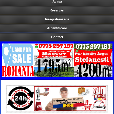
Acasa
Rezervări
Inregistreaza-te
Autentificare
Contact